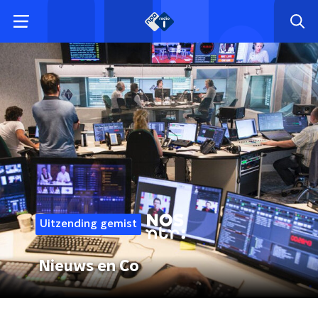
Uitzending gemist
Nieuws en Co