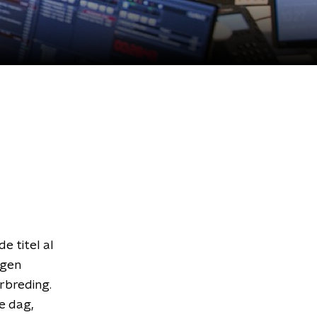
e titel al
jgen
erbreding.
e dag,