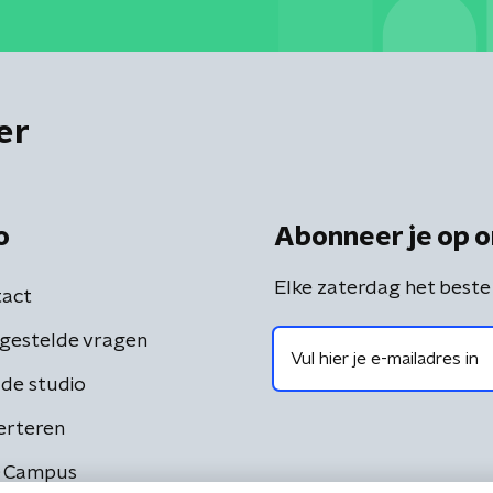
er
o
Abonneer je op o
Elke zaterdag het beste
act
gestelde vragen
de studio
erteren
 Campus