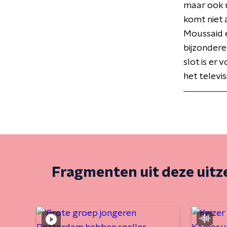
maar ook n
komt niet 
Moussaid e
bijzondere 
slot is er
het telev
Fragmenten uit deze uit