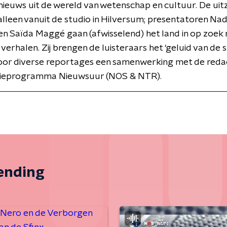
ieuws uit de wereld van wetenschap en cultuur. De uit
alleen vanuit de studio in Hilversum; presentatoren Nad
n Saïda Maggé gaan (afwisselend) het land in op zoek 
verhalen. Zij brengen de luisteraars het ‘geluid van de s
 voor diverse reportages een samenwerking met de reda
isieprogramma Nieuwsuur (NOS & NTR).
zending