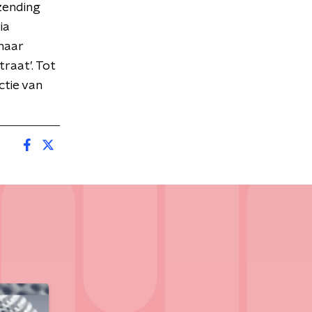
zending
ia
naar
traat’. Tot
ctie van