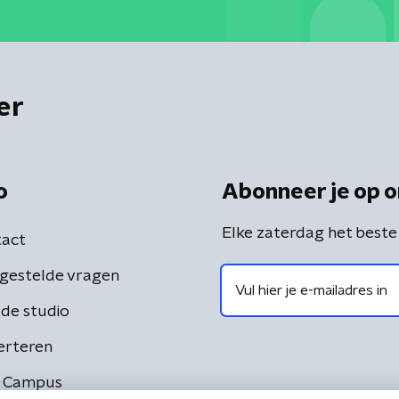
er
o
Abonneer je op o
Elke zaterdag het beste
act
gestelde vragen
de studio
erteren
 Campus