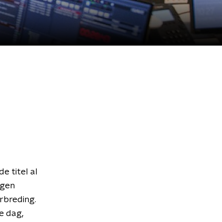
e titel al
jgen
erbreding.
e dag,