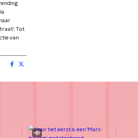
zending
ia
naar
traat’. Tot
ctie van