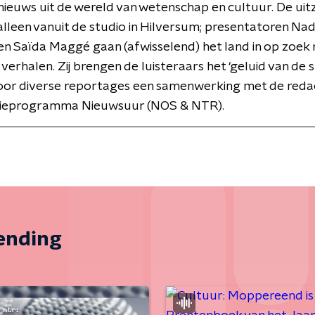
ieuws uit de wereld van wetenschap en cultuur. De uit
alleen vanuit de studio in Hilversum; presentatoren Nad
n Saïda Maggé gaan (afwisselend) het land in op zoek 
verhalen. Zij brengen de luisteraars het ‘geluid van de s
 voor diverse reportages een samenwerking met de reda
isieprogramma Nieuwsuur (NOS & NTR).
zending