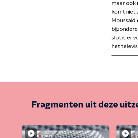
maar ook n
komt niet 
Moussaid e
bijzondere 
slot is er
het telev
Fragmenten uit deze uit