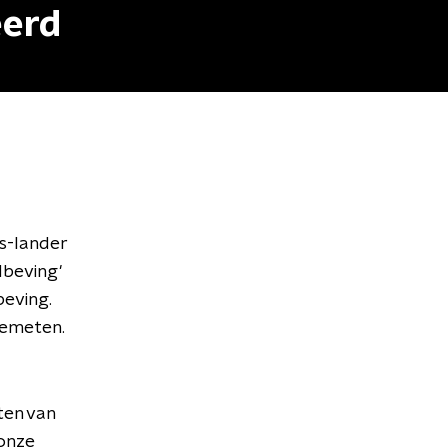
eerd
s-lander
dbeving'
eving.
gemeten.
ten van
 onze