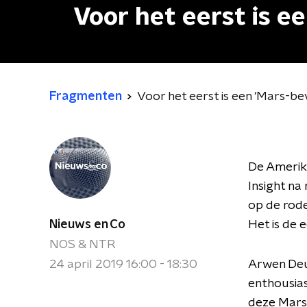
Voor het eerst is e
Fragmenten
Voor het eerst is een 'Mars-b
De Amerik
Insight na
op de rod
Nieuws en Co
Het is de 
NOS & NTR
24 april 2019 16:00 - 18:30
Arwen Deus
enthousias
deze Mars