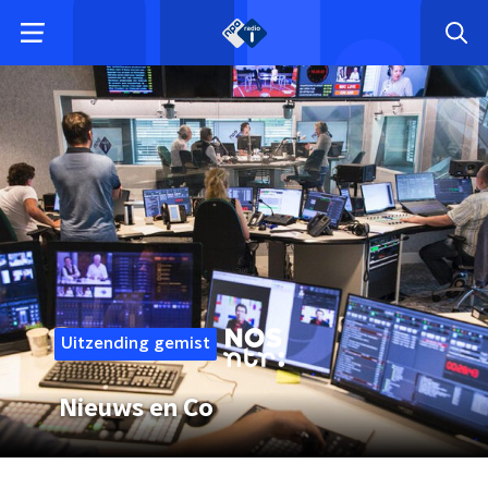
Uitzending gemist
Nieuws en Co