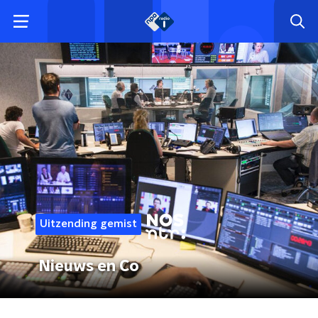
Uitzending gemist
Nieuws en Co