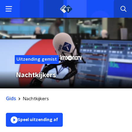
Uitzending gemist
Nachtkijkers
Gids
Nachtkijkers
Speel uitzending af