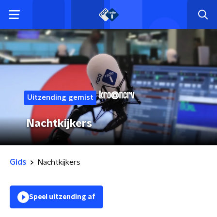
Uitzending gemist
Nachtkijkers
Gids
Nachtkijkers
Speel uitzending af