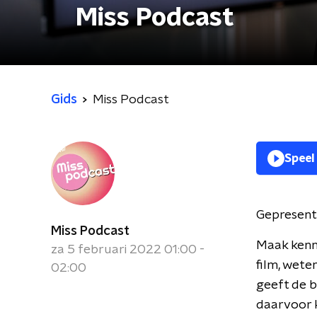
Miss Podcast
Gids
Miss Podcast
Speel
Gepresent
Miss Podcast
Maak kenni
za 5 februari 2022 01:00 -
film, wete
02:00
geeft de be
daarvoor k