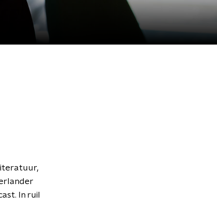
iteratuur,
derlander
st. In ruil