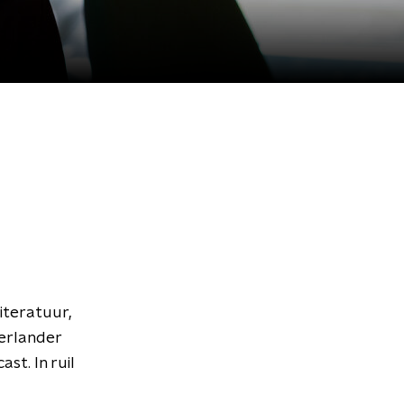
iteratuur,
derlander
st. In ruil