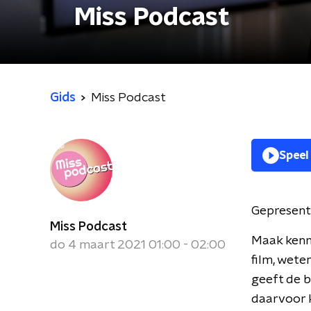
Miss Podcast
Gids
Miss Podcast
Speel
Gepresent
Miss Podcast
Maak kenni
do 4 maart 2021 01:00 - 02:00
film, wete
geeft de be
daarvoor k