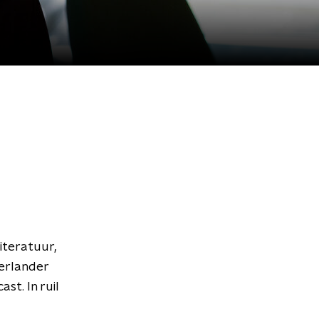
iteratuur,
derlander
st. In ruil