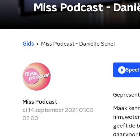
Miss Podcast - Dani
Gids
Miss Podcast - Daniëlle Schel
Speel
Gepresent
Miss Podcast
Maak kenni
di 14 september 2021 01:00 -
film, wete
02:00
geeft de be
daarvoor k