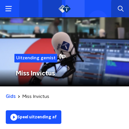
Uitzending gemist
Miss Invictus
Gids
Miss Invictus
Speel uitzending af