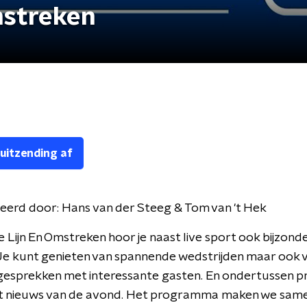
mstreken
 uitzending af
eerd door:
Hans van der Steeg & Tom van 't Hek
e Lijn En Omstreken hoor je naast live sport ook bijzond
Je kunt genieten van spannende wedstrijden maar ook 
esprekken met interessante gasten. En ondertussen pr
het nieuws van de avond. Het programma maken we sam