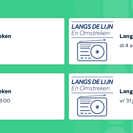
reken
Lang
di 4 
reken
Lang
23:00
vr 31 j