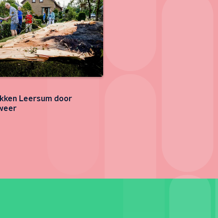
kken Leersum door
weer