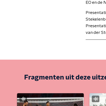
EO en de 
Presentat
Stekelenbu
Presentati
van der St
Fragmenten uit deze uit