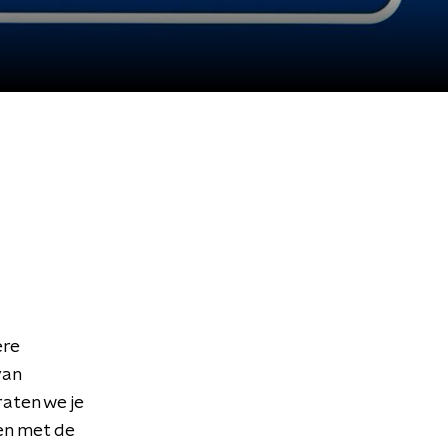
ere
van
aten we je
en met de