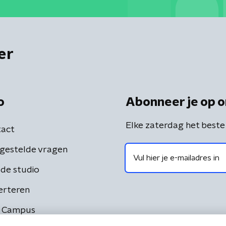
er
o
Abonneer je op o
Elke zaterdag het beste
act
gestelde vragen
de studio
erteren
 Campus