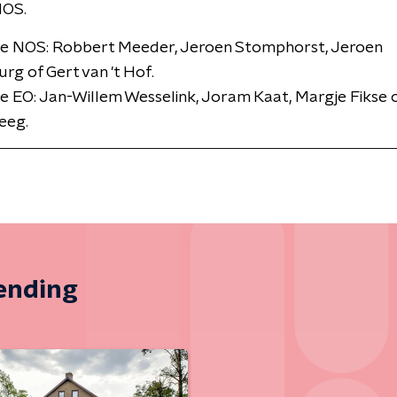
NOS.
ie NOS: Robbert Meeder, Jeroen Stomphorst, Jeroen
rg of Gert van 't Hof.
e EO: Jan-Willem Wesselink, Joram Kaat, Margje Fikse 
eeg.
zending