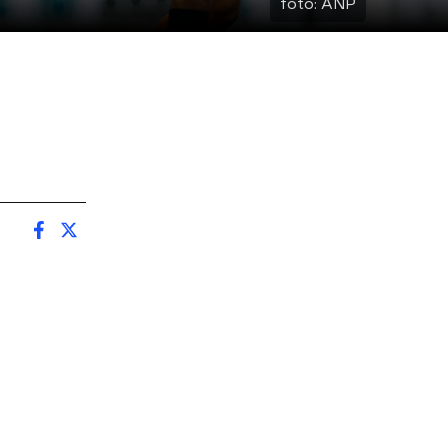
foto:
ANP