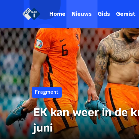
Home
Nieuws
Gids
Gemist
Fragment
EK kan weer in de 
juni