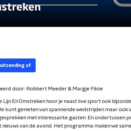
mstreken
 uitzending af
eerd door:
Robbert Meeder & Margje Fikse
e Lijn En Omstreken hoor je naast live sport ook bijzond
Je kunt genieten van spannende wedstrijden maar ook 
esprekken met interessante gasten. En ondertussen pr
het nieuws van de avond. Het programma maken we sam