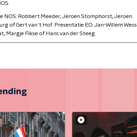
NOS.
ie NOS: Robbert Meeder, Jeroen Stomphorst, Jeroen
rg of Gert van 't Hof. Presentatie EO: Jan-Willem Wesse
, Margje Fikse of Hans van der Steeg.
zending