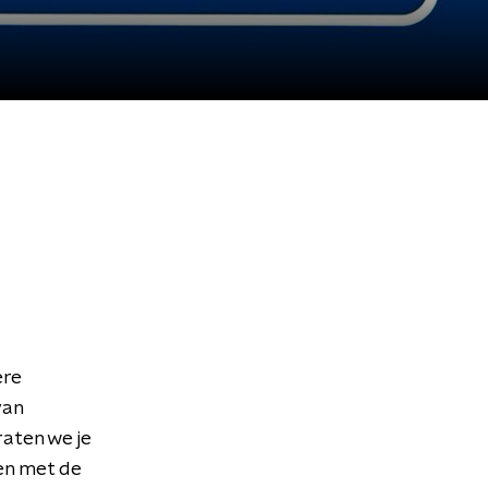
ere
van
aten we je
en met de