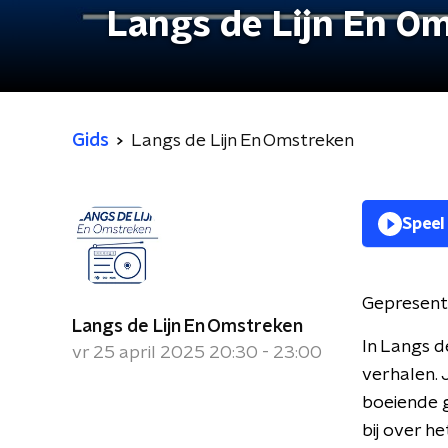
Langs de Lijn En O
Gids
Langs de Lijn En Omstreken
Speel
Gepresent
Langs de Lijn En Omstreken
In Langs d
vr 25 april 2025 20:30 - 23:00
verhalen. 
boeiende g
bij over 