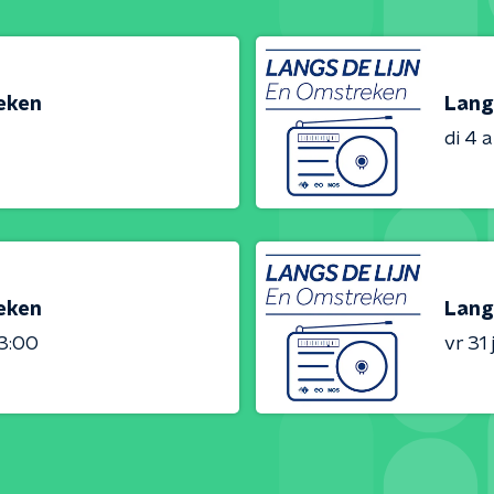
reken
Lang
di 4 
reken
Lang
23:00
vr 31 j