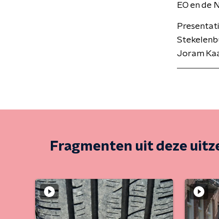
EO en de 
Presentat
Stekelenbu
Joram Kaat
Fragmenten uit deze uit