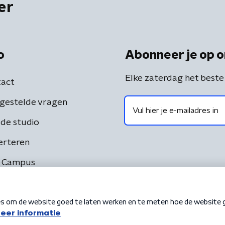
er
o
Abonneer je op o
Elke zaterdag het beste
act
gestelde vragen
de studio
erteren
 Campus