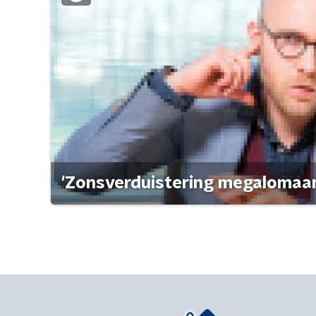
'Zonsverduistering megalomaan