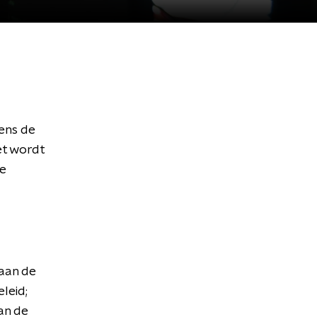
ens de
et wordt
de
 aan de
leid;
aan de