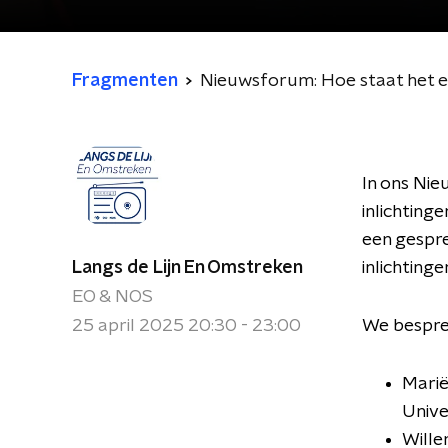
Fragmenten
Nieuwsforum: Hoe staat het e
In ons Nie
inlichting
een gespre
Langs de Lijn En Omstreken
inlichting
EO & NOS
25 april 2025 20:30 - 23:00
We bespre
Marië
Unive
Wille