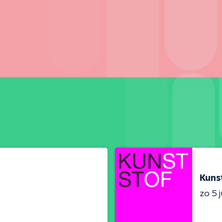
Kuns
zo 5 j