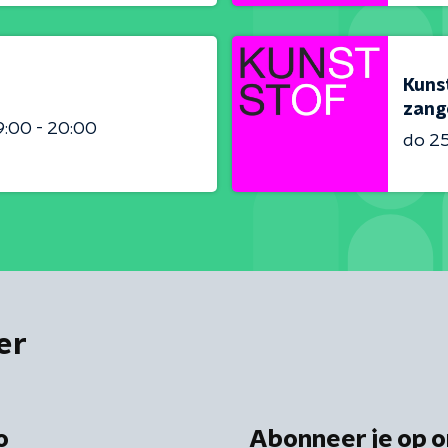
Kunst
zang
9:00 - 20:00
do 2
er
o
Abonneer je op o