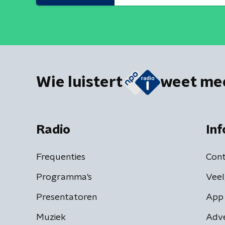
Wie luistert
weet me
Radio
Inf
Frequenties
Cont
Programma's
Veel
Presentatoren
App 
Muziek
Adv