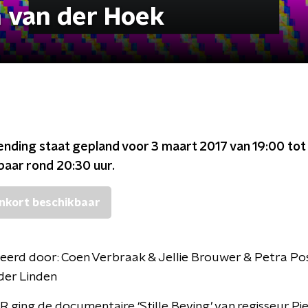
n van der Hoek
ending staat gepland voor
3 maart 2017 van 19:00 tot
kbaar rond
20:30
uur.
nkort beschikbaar
eerd door:
Coen Verbraak & Jellie Brouwer & Petra Po
der Linden
R ging de documentaire ‘Stille Beving’ van regisseur Pie