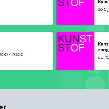
Kuns
zo 5 j
Kunst
zang
9:00 - 20:00
do 2
er