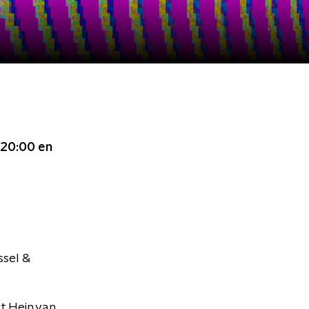
 20:00
en
ssel &
t Hein van