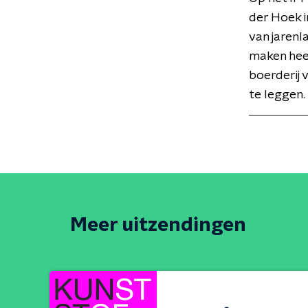
der Hoek i
van jarenl
maken heef
boerderij 
te leggen
Meer uitzendingen