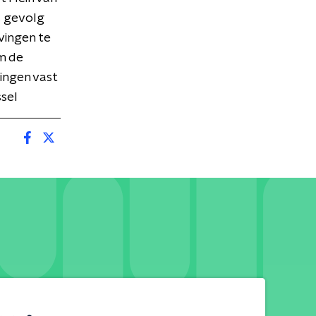
s gevolg
vingen te
m de
ingen vast
sel