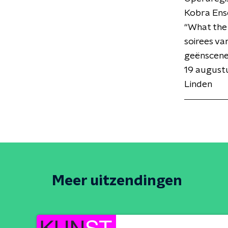
Kobra Ense
“What the 
soirees va
geënscenee
19 augustu
Linden
Meer uitzendingen