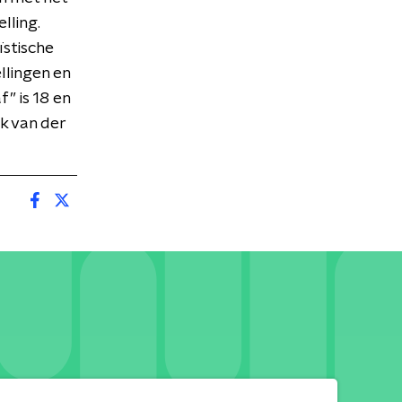
lling.
ïstische
llingen en
” is 18 en
nk van der