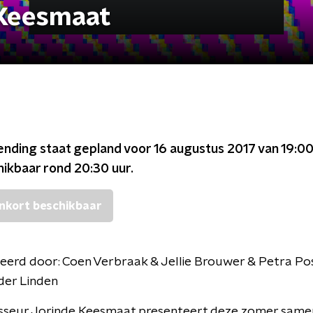
 Keesmaat
ending staat gepland voor
16 augustus 2017 van 19:00
chikbaar rond
20:30
uur.
nkort beschikbaar
eerd door:
Coen Verbraak & Jellie Brouwer & Petra Po
der Linden
sseur Jorinde Keesmaat presenteert deze zomer same