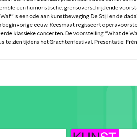
mble een humoristische, grensoverschrijdende voorste
Waf” is een ode aan kunstbeweging De Stijl en de dada
n begin vorige eeuw. Keesmaat regisseert operavoorste
rde klassieke concerten. De voorstelling “What de Waf
s te zien tijdens het Grachtenfestival. Presentatie: Fré