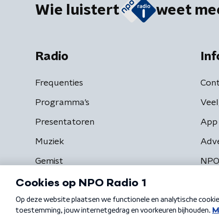
Wie luistert
weet me
Radio
Inf
Frequenties
Cont
Programma's
Veel
Presentatoren
App 
Muziek
Adv
Gemist
NPO
Algemene voorwaarden
Privacybeleid