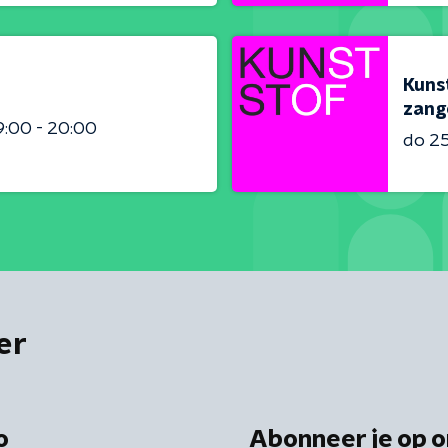
Kunst
zang
9:00 - 20:00
do 2
er
o
Abonneer je op o