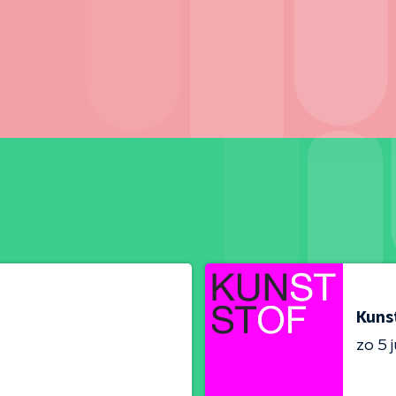
Kuns
zo 5 j