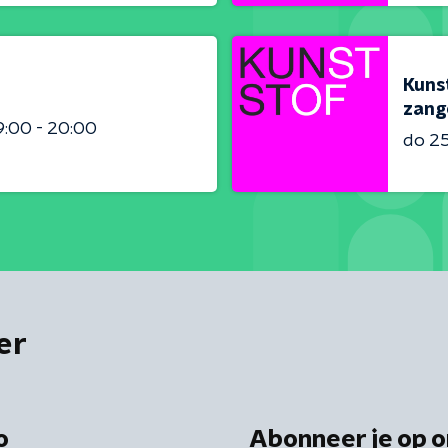
Kunst
zang
9:00 - 20:00
do 2
er
o
Abonneer je op o