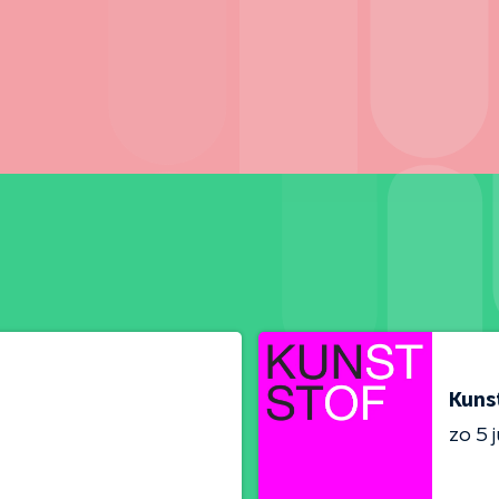
Kuns
zo 5 j