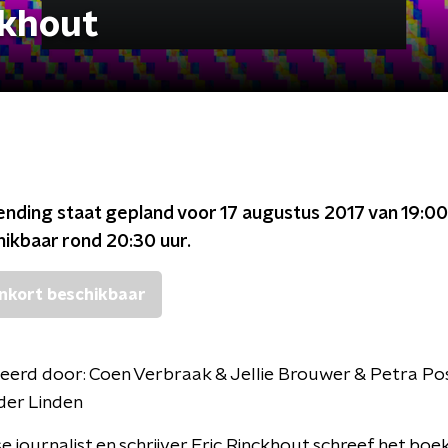
ckhout
ending staat gepland voor
17 augustus 2017 van 19:00
chikbaar rond
20:30
uur.
nkort beschikbaar
eerd door:
Coen Verbraak & Jellie Brouwer & Petra Po
der Linden
 journalist en schrijver Eric Rinckhout schreef het boe