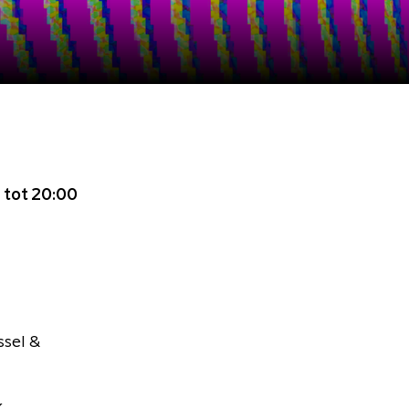
 tot 20:00
ssel &
k