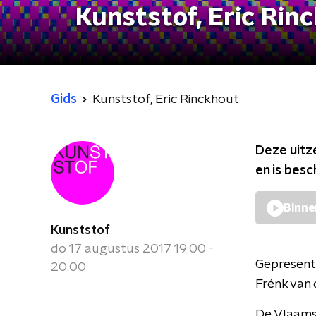
Kunststof, Eric Rin
Gids
Kunststof, Eric Rinckhout
Deze uitz
en is bes
Binne
Kunststof
do 17 augustus 2017 19:00 -
Gepresent
20:00
Frénk van 
De Vlaamse