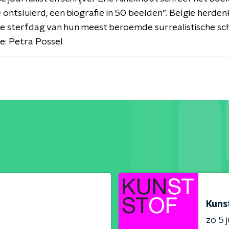
 ontsluierd, een biografie in 50 beelden”. België herdenk
ste sterfdag van hun meest beroemde surrealistische sch
e: Petra Possel
Kuns
zo 5 j