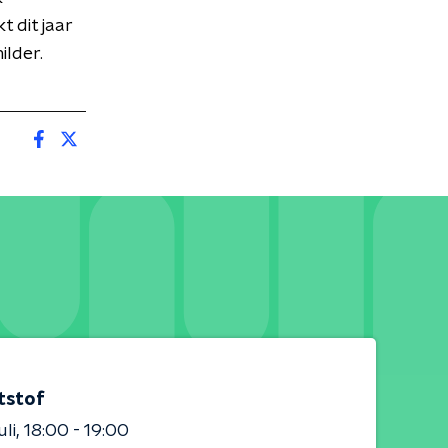
t dit jaar
ilder.
tstof
uli
18:00 - 19:00