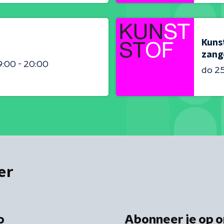
Kunst
zang
9:00 - 20:00
do 2
er
o
Abonneer je op o