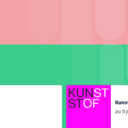
Kuns
zo 5 j