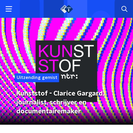
Uitzending gemist
Kunststof - Clarice Gargard,
journalist, schrijver en
documentairemaker