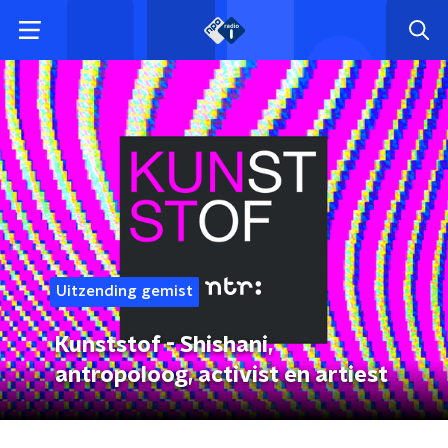
Uitzending gemist
Kunststof - Shishani,
antropoloog, activist en artiest