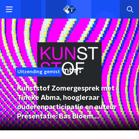
Uitzending gemist
Kunststof Zomergesprek met
Tineke Abma, hoogleraar
ouderenparticipatie en auteur
Presentatie: Bas Bloem,
hoogleraar neurologie