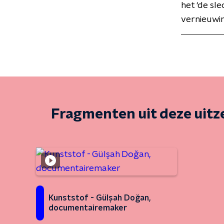
het ‘de sl
vernieuwin
Fragmenten uit deze uit
Kunststof - Gülşah Doğan,
documentairemaker