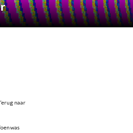
r
Terug naar
Toen was