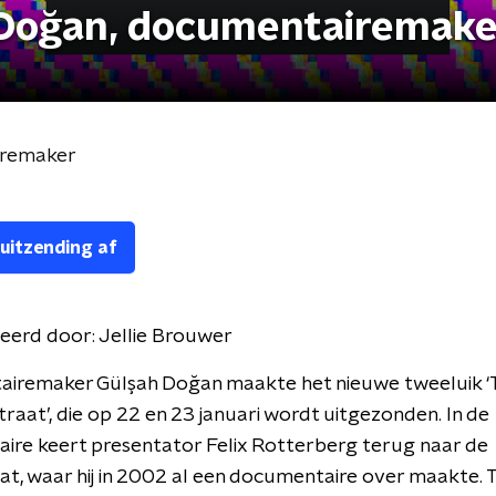
 Doğan, documentairemake
iremaker
 uitzending af
eerd door:
Jellie Brouwer
iremaker Gülşah Doğan maakte het nieuwe tweeluik ‘
raat’, die op 22 en 23 januari wordt uitgezonden. In de
ire keert presentator Felix Rotterberg terug naar de
t, waar hij in 2002 al een documentaire over maakte. 