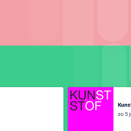
Kuns
zo 5 j