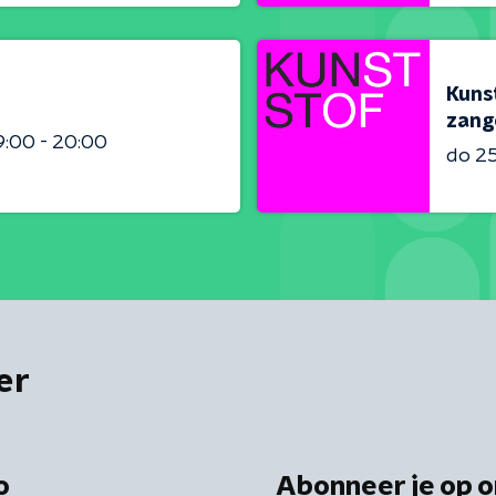
Kunst
zang
9:00 - 20:00
do 2
er
o
Abonneer je op o