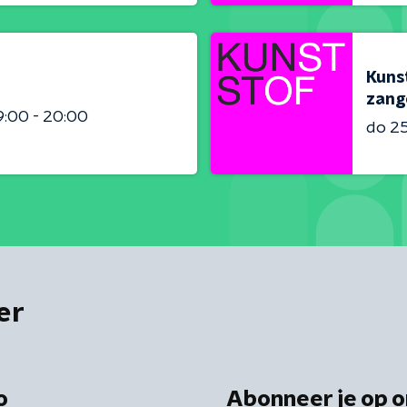
Kunst
zang
9:00 - 20:00
do 2
er
o
Abonneer je op o