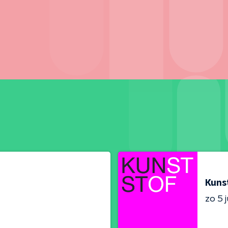
Kuns
zo 5 j