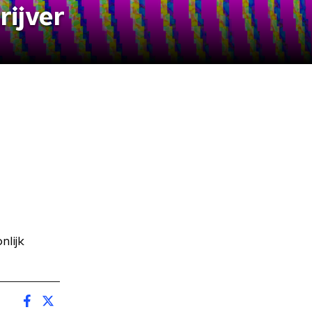
rijver
lijk