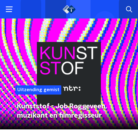
Uitzending gemist
Kunststof - Job Roggeveen,
muzikant en filmregisseur