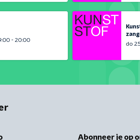
Kunst
zang
9:00 - 20:00
do 2
er
o
Abonneer je op o