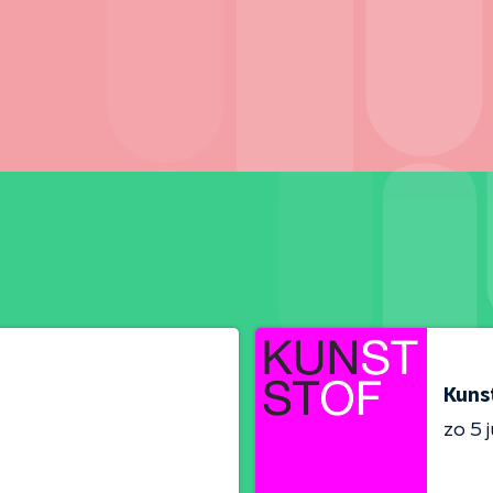
Kuns
zo 5 j