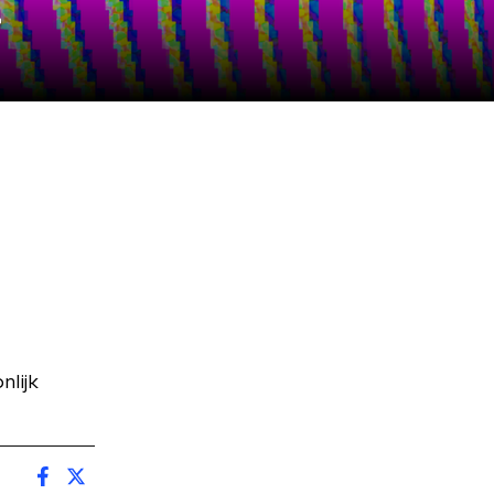
r
lijk