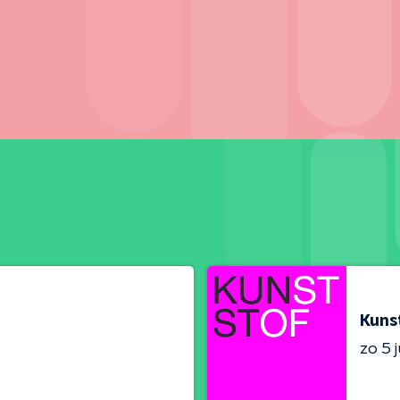
Kuns
zo 5 j