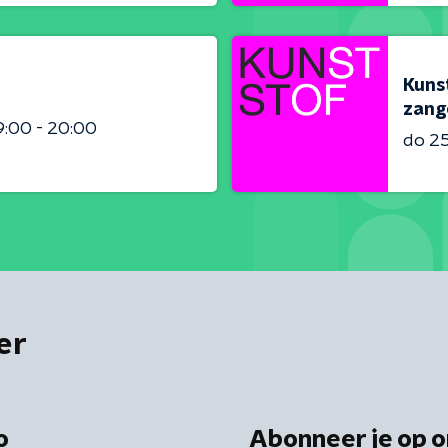
Kunst
zang
9:00 - 20:00
do 2
er
o
Abonneer je op o