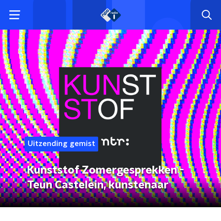
Uitzending gemist
Kunststof Zomergesprekken -
Teun Castelein, kunstenaar