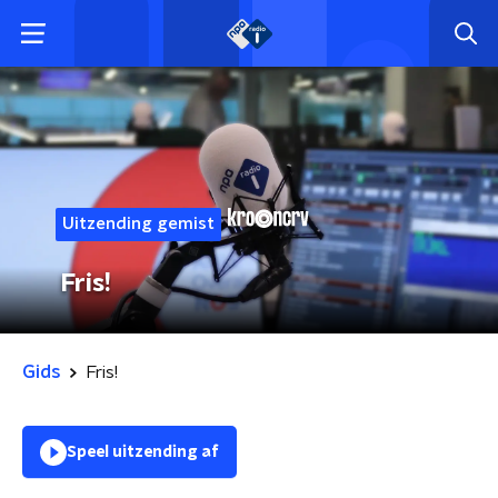
Uitzending gemist
Fris!
Gids
Fris!
Speel uitzending af