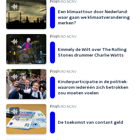
Fris!
KRO-NCRV
Een klimaattour door Nederland:
waar gaan we klimaatverandering
merken?
Fris!
KRO-NCRV
Emmely de Wilt over The Rolling
Stones drummer Charlie Watts
Fris!
KRO-NCRV
Kinderparticipatie in de politiek:
waarom iederéén zich betrokken
zou moeten voelen
Fris!
KRO-NCRV
De toekomst van contant geld