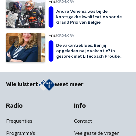
Fris!
KRO-NCRV
André Venema was bij de
knotsgekke kwalifcatie voor de
Grand Prix van België
Fris!
KRO-NCRV
De vakantieblues. Ben jij
opgeladen na je vakantie? In
gesprek met Lifecoach Frouke
Loopik!
Wie luistert
weet meer
Radio
Info
Frequenties
Contact
Programma's
Veelgestelde vragen