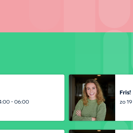
Fris!
:00 - 06:00
zo 1