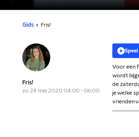
Gids
Fris!
Speel
Voor een f
wordt bij
Fris!
de zaterda
zo 24 mei 2020 04:00 - 06:00
je welke 
vrienden 