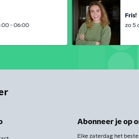
Fris!
:00 - 06:00
zo 5
er
o
Abonneer je op o
Elke zaterdag het beste
act