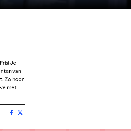
Fris! Je
enten van
gt. Zo hoor
 we met