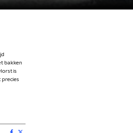
jd
het bakken
orst is
 precies