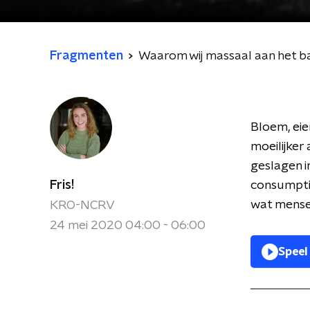
Fragmenten
Waarom wij massaal aan het ba
Bloem, eie
moeilijker
geslagen i
Fris!
consumptie
wat mense
KRO-NCRV
24 mei 2020 04:00 - 06:00
Speel