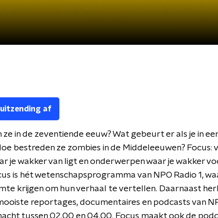
 uitzending af
ze in de zeventiende eeuw? Wat gebeurt er als je in ee
Hoe bestreden ze zombies in de Middeleeuwen? Focus: 
r je wakker van ligt en onderwerpen waar je wakker voo
ocus is hét wetenschapsprogramma van NPO Radio 1, wa
mte krijgen om hun verhaal te vertellen. Daarnaast her
mooiste reportages, documentaires en podcasts van NP
nacht tussen 02.00 en 04.00. Focus maakt ook de podc