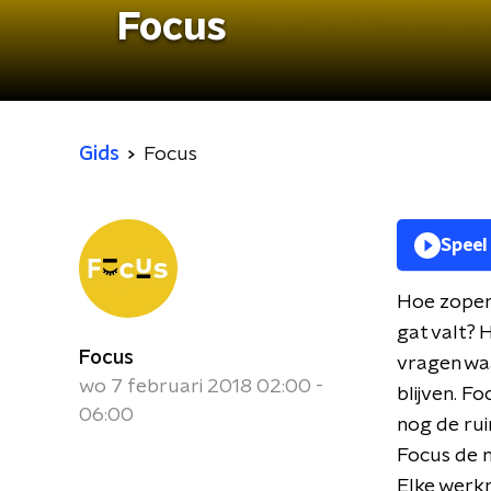
Focus
Gids
Focus
Speel
Hoe zopen 
gat valt? 
Focus
vragen waa
wo 7 februari 2018 02:00 -
blijven. F
06:00
nog de rui
Focus de 
Elke werk