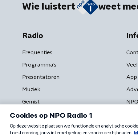
Wie luistert
weet me
Radio
Inf
Frequenties
Cont
Programma's
Veel
Presentatoren
App 
Muziek
Adv
Gemist
NPO
Algemene voorwaarden
Privacybeleid