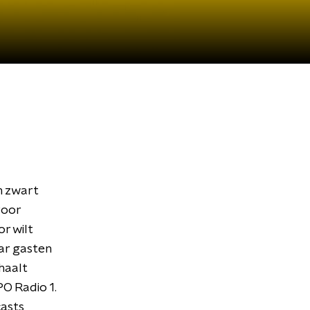
n zwart
voor
r wilt
ar gasten
haalt
O Radio 1.
asts