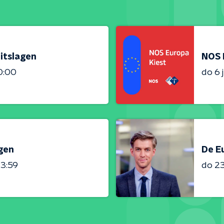
itslagen
NOS 
0:00
do 6 
gen
De E
23:59
do 23