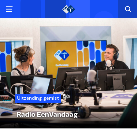
Uitzending gemist
Radio EenVandaag