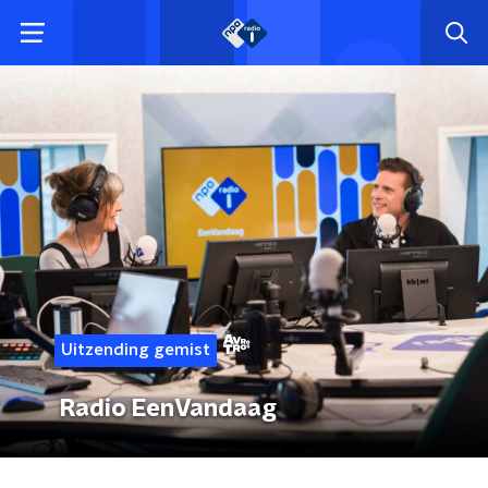
Uitzending gemist
Radio EenVandaag