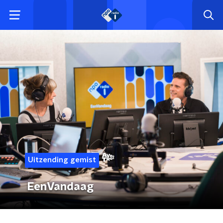
Uitzending gemist
EenVandaag