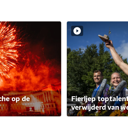
che op de
Fierljep toptalen
verwijderd van w