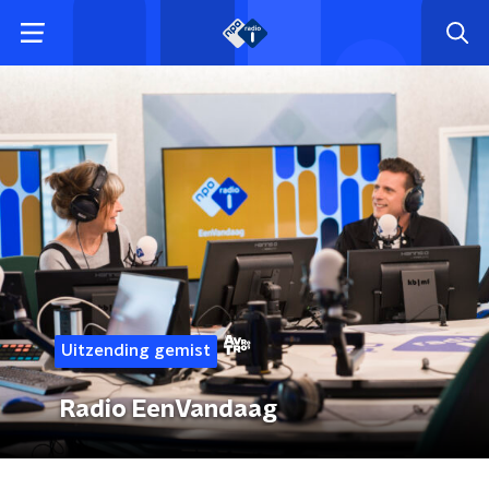
Uitzending gemist
Radio EenVandaag