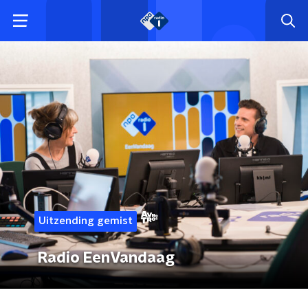
Uitzending gemist
Radio EenVandaag