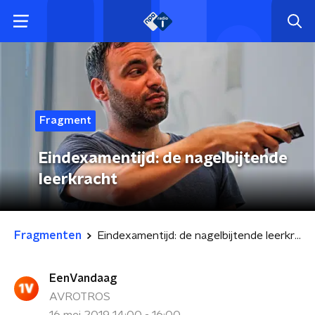
Fragment
Eindexamentijd: de nagelbijtende
leerkracht
Fragmenten
Eindexamentijd: de nagelbijtende leerkracht
EenVandaag
AVROTROS