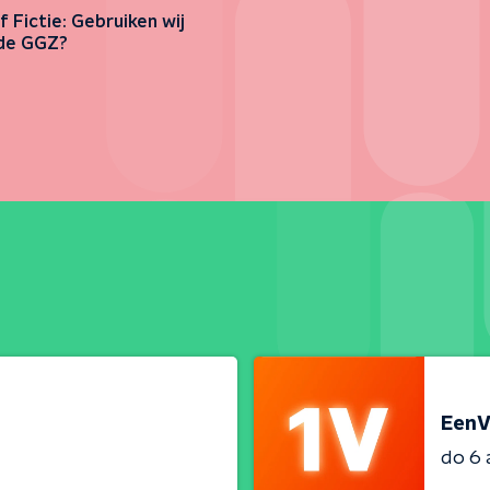
f Fictie: Gebruiken wij
de GGZ?
EenV
do 6