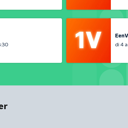
EenV
3:30
di 4 
er