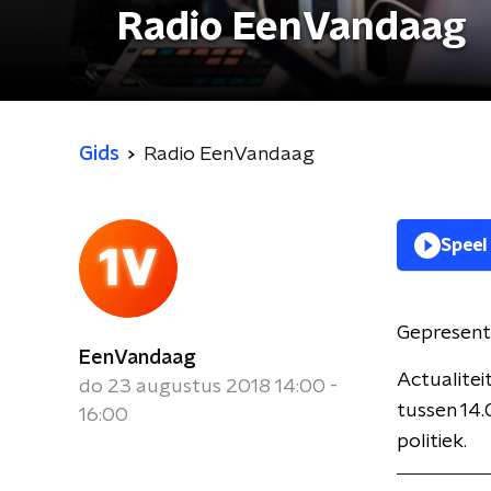
Radio EenVandaag
Gids
Radio EenVandaag
Speel
Gepresent
EenVandaag
Actualite
do 23 augustus 2018 14:00 -
tussen 14.
16:00
politiek.