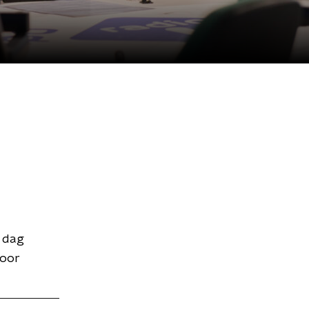
 dag
voor