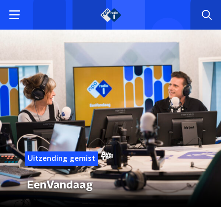
Uitzending gemist
EenVandaag