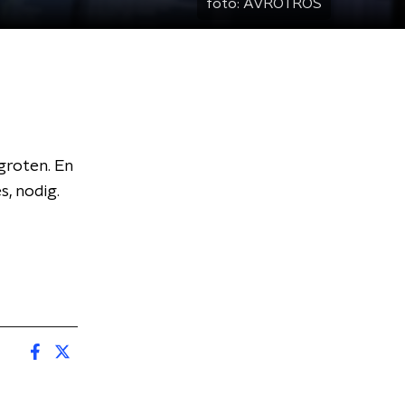
foto:
AVROTROS
groten. En
s, nodig.