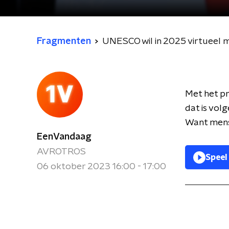
Fragmenten
UNESCO wil in 2025 virtueel
Met het p
dat is vol
Want mense
EenVandaag
AVROTROS
Speel
06 oktober 2023 16:00 - 17:00