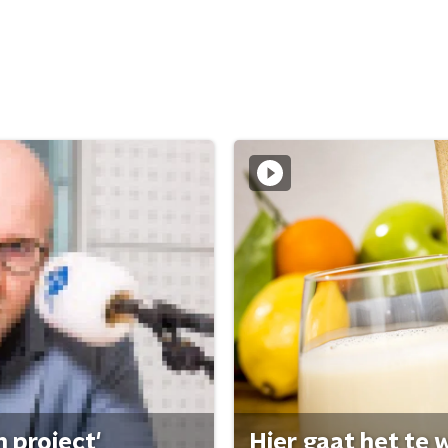
 project'
Hier gaat het te w